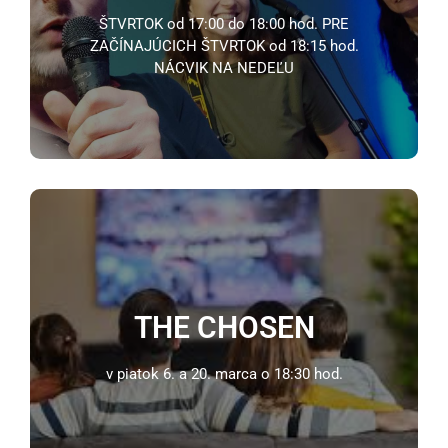
ŠTVRTOK od 17:00 do 18:00 hod. PRE
ZAČÍNAJÚCICH ŠTVRTOK od 18:15 hod.
NÁCVIK NA NEDEĽU
KRÚŽOK CHVÁL
THE CHOSEN
spev, nástroje pre nových aj zabehnutých
v piatok 6. a 20. marca o 18:30 hod.