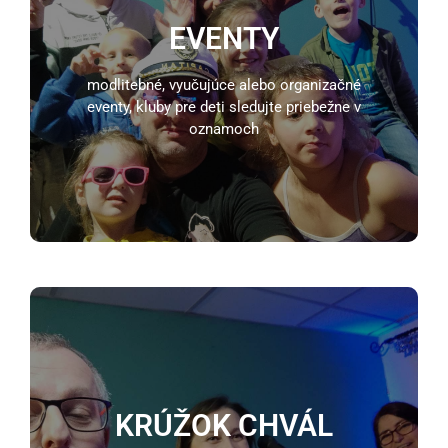
Súčasťou bohoslužieb je aj program pre deti.
EVENTY
MAPA
modlitebné, vyučujúce alebo organizačné
eventy, kluby pre deti sledujte priebežne v
oznamoch
zdieľanie, Biblia, modlitby,
plánovanie
KRÚŽOK CHVÁL