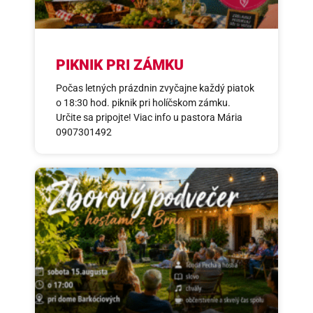
PIKNIK PRI ZÁMKU
Počas letných prázdnin zvyčajne každý piatok
o 18:30 hod. piknik pri holíčskom zámku.
Určite sa pripojte! Viac info u pastora Mária
0907301492