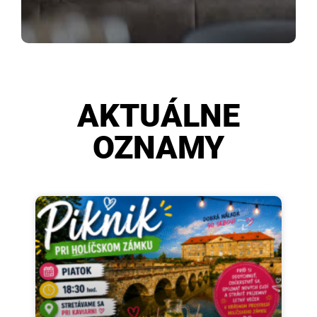
AKTUÁLNE
OZNAMY
cca 40 minútové premietanie filmu zo života Ježiša