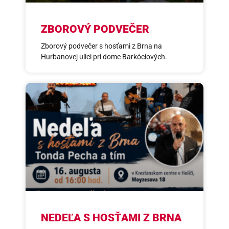
ZBOROVÝ PODVEČER
Zborový podvečer s hosťami z Brna na
Hurbanovej ulici pri dome Barkóciových.
NEDEĽA S HOSŤAMI Z BRNA